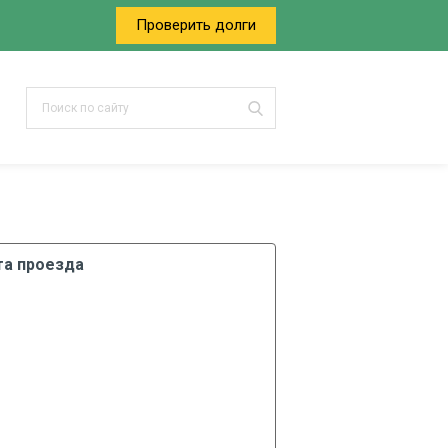
Проверить долги
та проезда