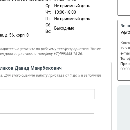
Ср:
Не приемный день
Чт:
13:00-18:00
Пт:
Не приемный день
Сб:
Выш
Выходные
Вс:
УФСС
 д. 56, корп. 8,
Конт
12504
варительно уточните по рабочему телефону пристава. Так же
e-mail
журного пристава по телефону +7(499)558-15-26.
Теле
Прие
аликов Давид Маирбекович
09:00
. Для этого оцените работу пристава от 1 до 5 и заполните