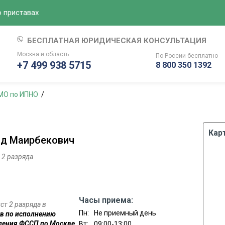
 приставах
БЕСПЛАТНАЯ ЮРИДИЧЕСКАЯ КОНСУЛЬТАЦИЯ
Москва и область
По России
бесплатно
+7 499 938 5715
8 800 350 1392
МО по ИПНО
Кар
ид Маирбекович
 2 разряда
Часы приема:
т 2 разряда в
Пн:
Не приемный день
в по исполнению
ления ФССП по Москве
.
Вт:
09:00-13:00