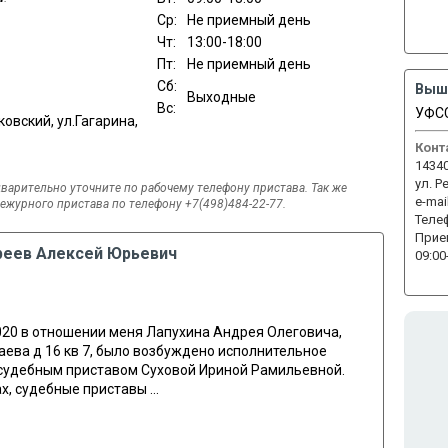
Ср:
Не приемный день
Чт:
13:00-18:00
Пт:
Не приемный день
Сб:
Выш
Выходные
Вс:
УФСС
овский, ул.Гагарина,
Конт
14340
ул. Р
варительно уточните по рабочему телефону пристава. Так же
e-mail
журного пристава по телефону +7(498)484-22-77.
Теле
Прие
реев Алексей Юрьевич
09:00
020 в отношении меня Лапухина Андрея Олеговича,
паева д 16 кв 7, было возбуждено исполнительное
судебным приставом Суховой Ириной Рамильевной.
ах, судебные приставы
...