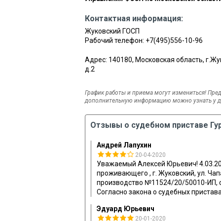
Контактная информация:
Жуковский ГОСП
Рабочий телефон:
+7(495)556-10-96
Адрес: 140180, Московская область, г.Жук
д.2
График работы и приема могут измениться! Пред
дополнительную информацию можно узнать у де
Отзывы о судебном приставе Гу
Андрей Лапухин
20-04-2020
Уважаемый Алексей Юрьевич! 4.03.2
проживающего , г. Жуковский, ул. Ча
производство №11524/20/50010-ИП, 
Согласно закона о судебных пристав
Эдуард Юрьевич
20-01-2020